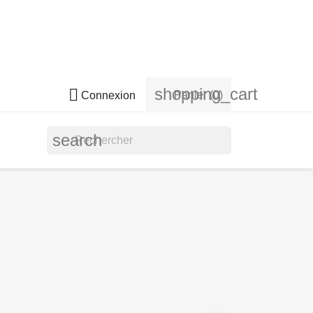
shopping_cart

Panier
(0)
Connexion
search