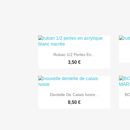

Aperçu rapide
Ruban 1/2 Perles En...
3,50 €

Aperçu rapide
Dentelle De Calais Ivoire...
BO
8,50 €