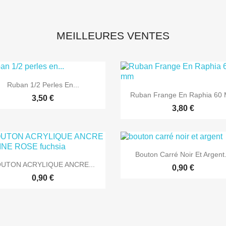
MEILLEURES VENTES

Aperçu rapide
Ruban 1/2 Perles En...

Aperçu rapide
Ruban Frange En Raphia 60
3,50 €
3,80 €

Aperçu rapide
Bouton Carré Noir Et Argent.

Aperçu rapide
UTON ACRYLIQUE ANCRE...
0,90 €
0,90 €