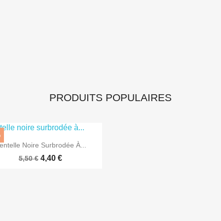
PRODUITS POPULAIRES
%

Aperçu rapide
entelle Noire Surbrodée À...
4,40 €
5,50 €