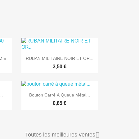

Aperçu rapide
 Mm
RUBAN MILITAIRE NOIR ET OR...
3,50 €

Aperçu rapide
..
Bouton Carré À Queue Métal...
0,85 €

Toutes les meilleures ventes