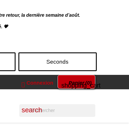
 retour, la dernière semaine d’août.
. 💗
Seconds
Connexion
Panier
(0)

shopping_cart
search