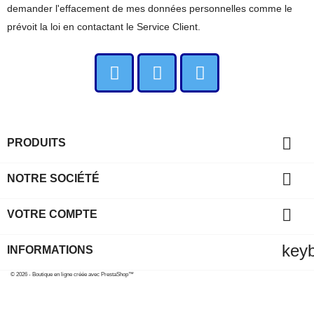
demander l'effacement de mes données personnelles comme le
prévoit la loi en contactant le Service Client.

PRODUITS

NOTRE SOCIÉTÉ

VOTRE COMPTE
key
INFORMATIONS
© 2026 - Boutique en ligne créée avec PrestaShop™