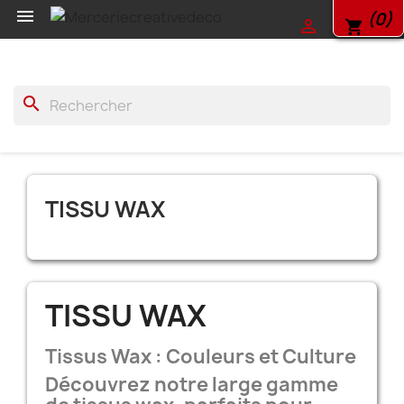

(0)

shopping_cart
search
TISSU WAX
TISSU WAX
Tissus Wax : Couleurs et Culture
Découvrez notre large gamme