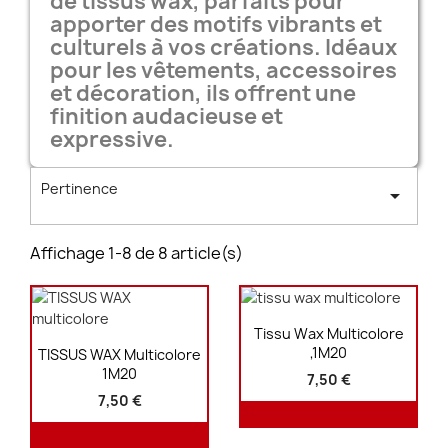
de tissus wax, parfaits pour
apporter des motifs vibrants et
culturels à vos créations. Idéaux
pour les vêtements, accessoires
et décoration, ils offrent une
finition audacieuse et
expressive.
Pertinence

Affichage 1-8 de 8 article(s)
Aperçu rapide

Tissu Wax Multicolore
Aperçu rapide

,1M20
TISSUS WAX Multicolore
1M20
7,50 €
7,50 €