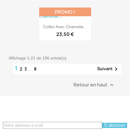
PROMO !

Aperçu rapide
Collier Avec Chainette...
23,50 €
Affichage 1-21 de 156 article(s)
1

Suivant
2
3
8
…
Retour en haut

S’abonner