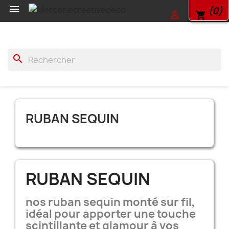

(0)

shopping_cart
search
RUBAN SEQUIN
RUBAN SEQUIN
nos ruban sequin monté sur fil,
idéal pour apporter une touche
scintillante et glamour à vos