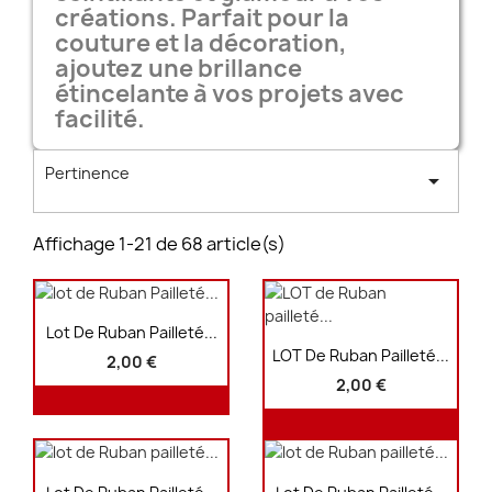
créations. Parfait pour la
couture et la décoration,
ajoutez une brillance
étincelante à vos projets avec
facilité.
Pertinence

Affichage 1-21 de 68 article(s)
Aperçu rapide

Lot De Ruban Pailleté...
Aperçu rapide

LOT De Ruban Pailleté...
2,00 €
2,00 €
Aperçu rapide
Aperçu rapide

