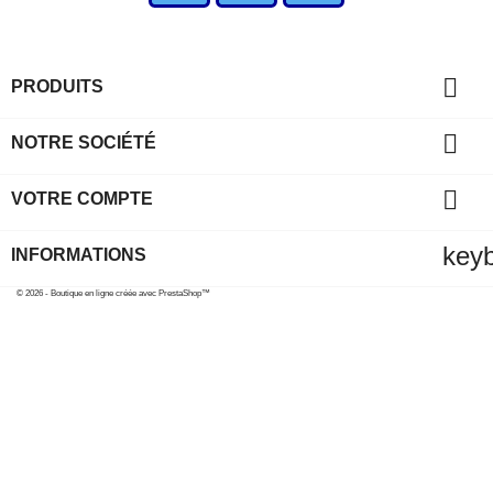

PRODUITS

NOTRE SOCIÉTÉ

VOTRE COMPTE
key
INFORMATIONS
© 2026 - Boutique en ligne créée avec PrestaShop™