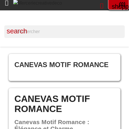

(0)

shopp
search
CANEVAS MOTIF ROMANCE
CANEVAS MOTIF
ROMANCE
Canevas Motif Romance :
Élégance et Charme