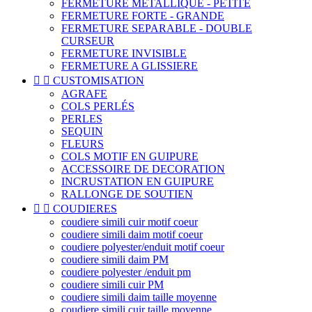
FERMETURE METALLIQUE - PETITE
FERMETURE FORTE - GRANDE
FERMETURE SEPARABLE - DOUBLE
CURSEUR
FERMETURE INVISIBLE
FERMETURE A GLISSIERE


CUSTOMISATION
AGRAFE
COLS PERLÉS
PERLES
SEQUIN
FLEURS
COLS MOTIF EN GUIPURE
ACCESSOIRE DE DECORATION
INCRUSTATION EN GUIPURE
RALLONGE DE SOUTIEN


COUDIERES
coudiere simili cuir motif coeur
coudiere simili daim motif coeur
coudiere polyester/enduit motif coeur
coudiere simili daim PM
coudiere polyester /enduit pm
coudiere simili cuir PM
coudiere simili daim taille moyenne
coudiere simili cuir taille moyenne