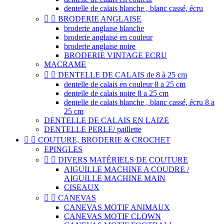
dentelle de calais blanche , blanc cassé, écru


BRODERIE ANGLAISE
broderie anglaise blanche
broderie anglaise en couleur
broderie anglaise noire
BRODERIE VINTAGE ECRU
MACRAME


DENTELLE DE CALAIS de 8 à 25 cm
dentelle de calais en couleur 8 a 25 cm
dentelle de calais noire 8 a 25 cm
dentelle de calais blanche , blanc cassé, écru 8 a
25 cm
DENTELLE DE CALAIS EN LAIZE
DENTELLE PERLE/ paillette


COUTURE, BRODERIE & CROCHET
EPINGLES


DIVERS MATÉRIELS DE COUTURE
AIGUILLE MACHINE A COUDRE /
AIGUILLE MACHINE MAIN
CISEAUX


CANEVAS
CANEVAS MOTIF ANIMAUX
CANEVAS MOTIF CLOWN