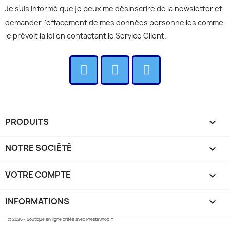
Je suis informé que je peux me désinscrire de la newsletter et
demander l'effacement de mes données personnelles comme
le prévoit la loi en contactant le Service Client.
PRODUITS

NOTRE SOCIÉTÉ

VOTRE COMPTE

INFORMATIONS
keyboard_arrow_down
© 2026 - Boutique en ligne créée avec PrestaShop™