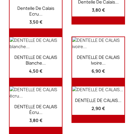
Aperçu rapide

Dentelle De Calais...
Aperçu rapide

Dentelle De Calais
3,80 €
Ecru...
3,50 €
Aperçu rapide
Aperçu rapide


DENTELLE DE CALAIS
DENTELLE DE CALAIS
Blanche...
Ivoire...
4,50 €
6,90 €
Aperçu rapide

DENTELLE DE CALAIS...
Aperçu rapide

DENTELLE DE CALAIS
2,90 €
Écru...
3,80 €