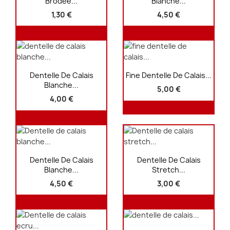
Brodée...
Blanche...
1,30 €
4,50 €
Aperçu rapide
Aperçu rapide


Dentelle De Calais
Fine Dentelle De Calais...
Blanche...
5,00 €
4,00 €
Aperçu rapide
Aperçu rapide


Dentelle De Calais
Dentelle De Calais
Blanche...
Stretch...
4,50 €
3,00 €