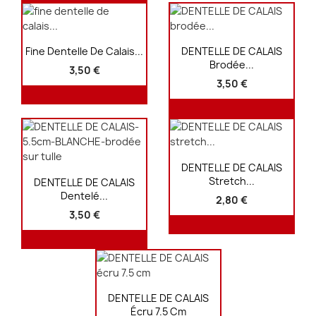
Aperçu rapide
Aperçu rapide


Fine Dentelle De Calais...
DENTELLE DE CALAIS
Brodée...
3,50 €
3,50 €
Aperçu rapide

DENTELLE DE CALAIS
Aperçu rapide

Stretch...
DENTELLE DE CALAIS
Dentelé...
2,80 €
3,50 €
Aperçu rapide

DENTELLE DE CALAIS
Écru 7.5 Cm