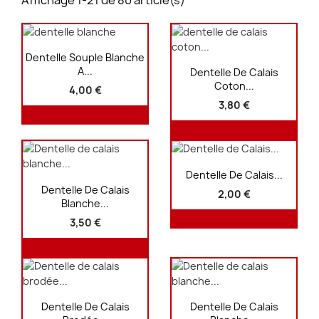
Affichage 1-21 de 80 article(s)
Aperçu rapide

Dentelle Souple Blanche
Aperçu rapide

A...
Dentelle De Calais
Coton...
4,00 €
3,80 €
Aperçu rapide

Dentelle De Calais...
Aperçu rapide

Dentelle De Calais
2,00 €
Blanche...
3,50 €
Aperçu rapide
Aperçu rapide


Dentelle De Calais
Dentelle De Calais