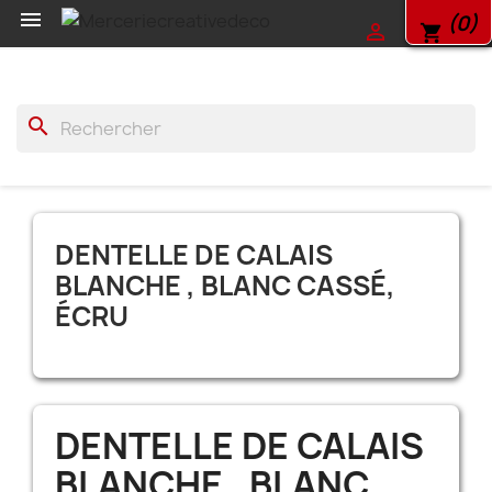

(0)

shopping_cart
search
DENTELLE DE CALAIS
BLANCHE , BLANC CASSÉ,
ÉCRU
DENTELLE DE CALAIS
BLANCHE , BLANC